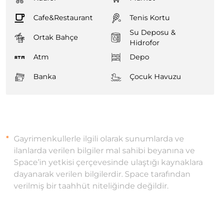
Cafe&Restaurant
Tenis Kortu
Su Deposu &
Ortak Bahçe
Hidrofor
Atm
Depo
Banka
Çocuk Havuzu
Gayrimenkullerle ilgili olarak sunumlarda ve
ilanlarda verilen bilgiler mal sahibi beyanına ve
Space’in yetkisi çerçevesinde ulaştığı kaynaklara
dayanarak verilen bilgilerdir. Space tarafından
verilmiş bir taahhüt niteliğinde değildir.