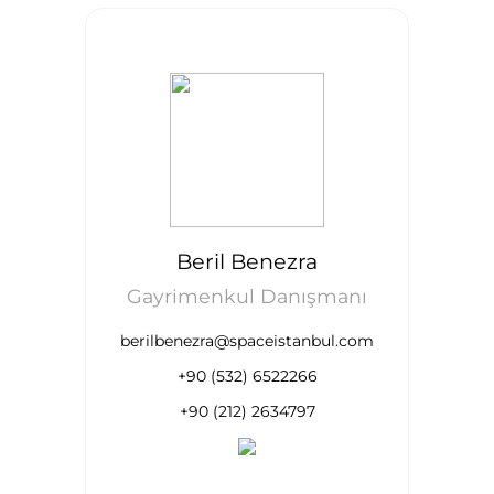
Beril Benezra
Gayrimenkul Danışmanı
berilbenezra@spaceistanbul.com
+90 (532) 6522266
+90 (212) 2634797