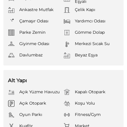
Eşyalı
Ankastre Mutfak
Çelik Kapı
Çamaşır Odası
Yardımcı Odası
Parke Zemin
Gömme Dolap
Giyinme Odası
Merkezi Sıcak Su
Davlumbaz
Beyaz Eşya
Alt Yapı
Açık Yüzme Havuzu
Kapalı Otopark
Açık Otopark
Koşu Yolu
Oyun Parkı
Fitness/Gym
Kuaför
Market