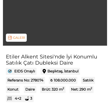
GALERİ
Etiler Alkent Sitesi'nde İyi Konumlu
Satılık Çatı Dubleksi Daire
EIDS Onaylı
Beşiktaş, İstanbul
Referans No:
278074
₺ 108.000.000
Satılık
2
2
Konut
Daire
Brüt:
320
m
Net:
290
m
4+2
3