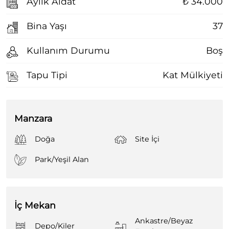
Aylık Aidat
₺ 34.000
Bina Yaşı
37
Kullanım Durumu
Boş
Tapu Tipi
Kat Mülkiyeti
Manzara
Doğa
Site İçi
Park/Yeşil Alan
İç Mekan
Ankastre/Beyaz
Depo/Kiler