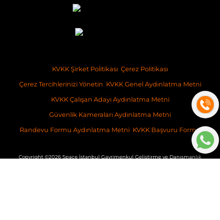
KVKK Şirket Politikası
Çerez Politikası
Çerez Tercihlerinizi Yönetin
KVKK Genel Aydınlatma Metni
KVKK Çalışan Adayı Aydınlatma Metni
Güvenlik Kameraları Aydınlatma Metni
Randevu Formu Aydınlatma Metni
KVKK Başvuru Formu
Copyright ©2026 Space İstanbul Gayrimenkul Geliştirme ve Danışmanlık
İş bu websitesinde verilen bilgiler, taahhüt niteliğinde olmayıp, sadece
genel bilgilendirme amacı taşımaktadır. İçeriğine ilişkin olarak,
ilgilenenler nezdinde, SPACE İstanbul Gayrimenkul Geliştirme ve
Danışmanlık A.Ş.’ne ve/veya mal sahibine herhangi bir sorumluluk ve
yükümlülük getirmemektedir.
v: 2026-031
Platform
BitsCosmos Yazılım