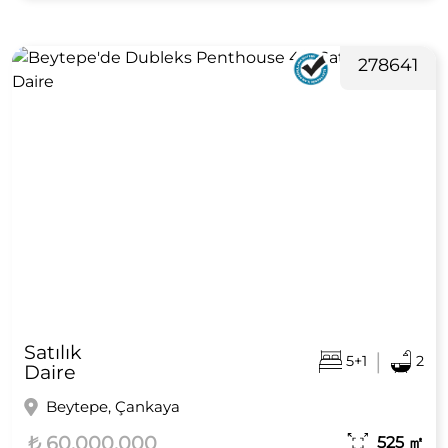
278641
Satılık
|
5+1
2
Daire
Beytepe, Çankaya
₺ 60.000.000
525
㎡