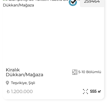
259464
Kiralık
5-10 Bölümlü
Dükkan/Mağaza
Teşvikiye, Şişli
₺ 1.200.000
555
㎡