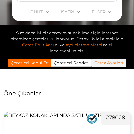
KONUT
İŞYERİ
DİĞER
Size daha iyi bir deneyim sunabilmek için internet
sitemizde çerezler kullanıyoruz. Detaylı bilgi almak için
Çerez Politikası
'nı ve
Aydınlatma Metni
'mizi
inceleyebilirsiniz.
Çerezleri Kabul Et
Çerezleri Reddet
Çerez Ayarları
Öne Çıkanlar
278028