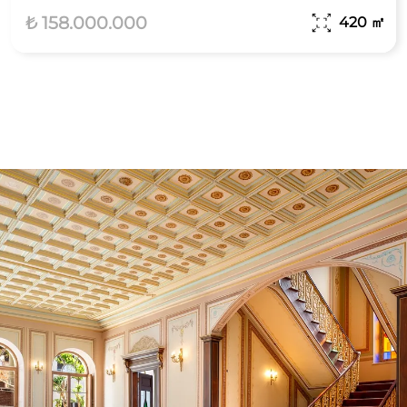
₺ 158.000.000
420
㎡