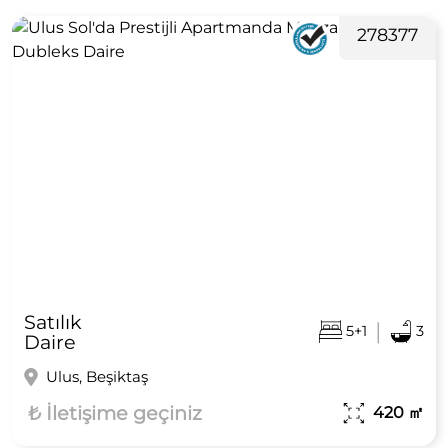
278377
Satılık
|
5+1
3
Daire
Ulus, Beşiktaş
₺ İletişime geçiniz
420
㎡