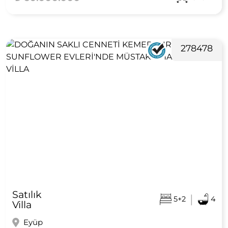
278478
Satılık
|
5+2
4
Villa
Eyüp