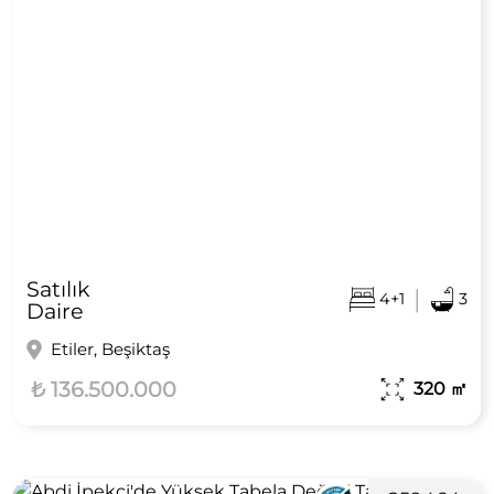
Satılık
|
4+1
3
Daire
Etiler, Beşiktaş
₺ 136.500.000
320
㎡