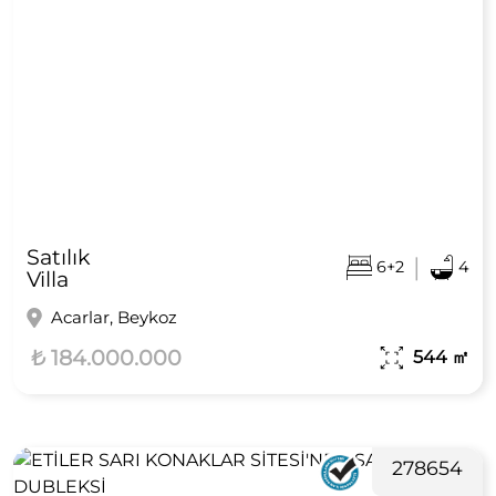
Satılık
|
6+2
4
Villa
Acarlar, Beykoz
₺ 184.000.000
544
㎡
278654