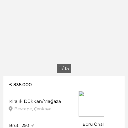
1 / 15
₺ 336.000
Kiralık
Dükkan/Mağaza
Beytepe, Çankaya
Ebru Önal
Brüt:
250
㎡