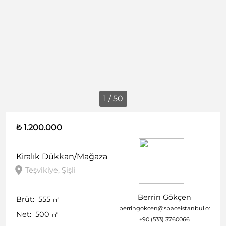
1 / 50
₺ 1.200.000
Kiralık
Dükkan/Mağaza
Teşvikiye, Şişli
Berrin Gökçen
Brüt:
555
㎡
berringokcen@spaceistanbul.com
Net:
500
㎡
+90 (533) 3760066