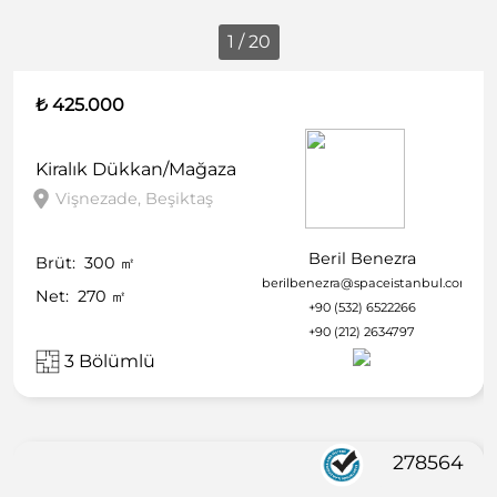
1 / 20
₺ 425.000
Kiralık
Dükkan/Mağaza
Vişnezade, Beşiktaş
Beril Benezra
Brüt:
300
㎡
berilbenezra@spaceistanbul.com
Net:
270
㎡
+90 (532) 6522266
+90 (212) 2634797
3 Bölümlü
278564