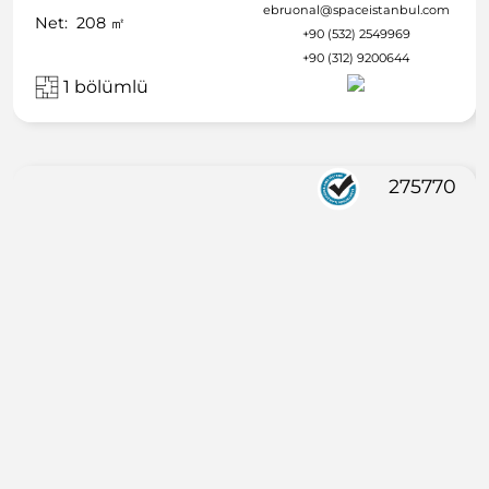
ebruonal@spaceistanbul.com
Net:
208
㎡
+90 (532) 2549969
+90 (312) 9200644
1 bölümlü
275770