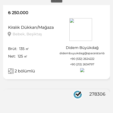
₺ 250.000
Kiralık
Dükkan/Mağaza
Bebek, Beşiktaş
Didem Büyükdağ
Brüt:
135
㎡
didembuyukdag@spaceistanbul.co
Net:
125
㎡
+90 (532) 2624222
+90 (212) 2634797
2 bölümlü
278306