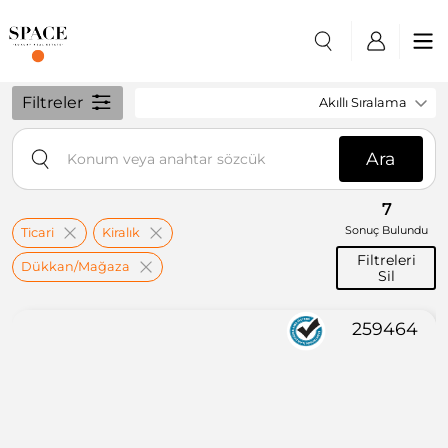
Filtreler
Akıllı Sıralama
Ara
7
Sonuç Bulundu
Ticari
Kiralık
Filtreleri
Dükkan/Mağaza
Sil
259464