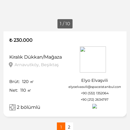
1 / 10
₺ 230.000
Kiralık
Dükkan/Mağaza
Arnavutköy, Beşiktaş
Elyo Elvaşvili
Brüt:
120
㎡
elyoelvasvili@spaceistanbul.com
Net:
110
㎡
+90 (532) 1352064
+90 (212) 2634797
2 bölümlü
1
2