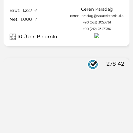
Ceren Karadağ
Brüt:
1.227
㎡
cerenkaradag@spaceistanbul.com
Net:
1.000
㎡
+90 (533) 3053761
+90 (212) 2347380
10 Üzeri Bölümlü
278142