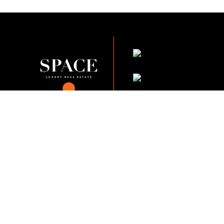
KVKK Şirket Pol
KVKK Çalışan Adayı A