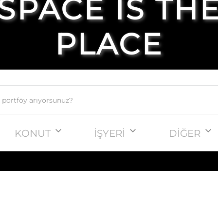
SPACE IS TH
PLACE
KONUT
İŞYERİ
DİĞER