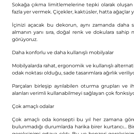
Sokağa çıkma limitlemelerine tepki olarak oluşan
fazla yer vermek. Çiçekler, kaktüsler, hatta ağaçlar y
İçinizi açacak bu dekorun, aynı zamanda daha s
almanın yanı sıra, doğal renk ve dokulara sahip 
görüyoruz.
Daha konforlu ve daha kullanışlı mobilyalar
Mobilyalarda rahat, ergonomik ve kullanışlı alternati
odak noktası olduğu, sade tasarımlara ağırlık veriliyo
Parçaları birleşip ayrılabilen oturma grupları ve i
alanları verimli kullanabilmeyi sağlayan çok fonks
Çok amaçlı odalar
Çok amaçlı oda konsepti bu yıl her zamana gör
bulunmadığı durumlarda harika birer kurtarıcı… Bi
gereksinimi ortaya çıktı. Bu ve benzeri gereksiniml