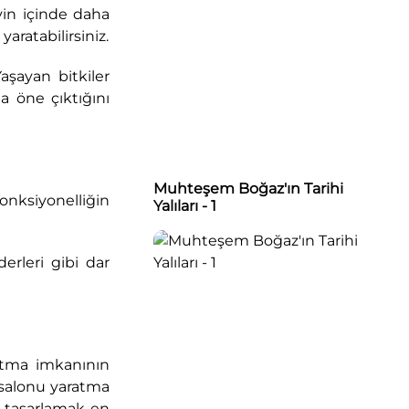
vin içinde daha
aratabilirsiniz.
şayan bitkiler
a öne çıktığını
Muhteşem Boğaz'ın Tarihi
fonksiyonelliğin
Yalıları - 1
erleri gibi dar
atma imkanının
 salonu yaratma
de tasarlamak en