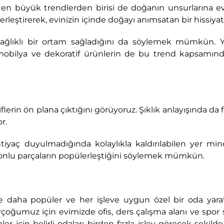
 en büyük trendlerden birisi de doğanın unsurlarına e
erleştirerek, evinizin içinde doğayı anımsatan bir hissiyat y
ağlıklı bir ortam sağladığını da söylemek mümkün. Ya
mobilya ve dekoratif ürünlerin de bu trend kapsamınd
flerin ön plana çıktığını görüyoruz. Şıklık anlayışında da 
r.
htiyaç duyulmadığında kolaylıkla kaldırılabilen yer mind
iyonlu parçaların popülerleştiğini söylemek mümkün.
e daha popüler ve her işleve uygun özel bir oda yar
rçoğumuz için evimizde ofis, ders çalışma alanı ve spor
er için belirli odaları birden fazla işlev görecek şekil