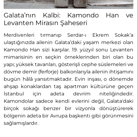
Galata’nın Kalbi: Kamondo Han ve
Levanten Mirasın Şaheseri
Merdivenleri tırmanıp Serdar-ı Ekrem Sokak’a
ulaştığınızda ailenin Galata’daki yaşam merkezi olan
Kamondo Han sizi karşılar. 19. yüzyıl sonu Levanten
mimarisinin en seçkin örneklerinden biri olan bu
yapı; yüksek tavanları, gösterişli cephe süslemeleri ve
dövme demir (ferforje) balkonlarıyla ailenin ihtişamını
bugün hâlâ yansıtmaktadır. Evin inşası, o dönemde
ahşap konaklardan taş apartman kültürüne geçen
İstanbul için adeta devrim niteliğindedir.
Kamondolar sadece kendi evlerini değil, Galata'daki
birçok sokağı benzer bir vizyonla dönüştürerek
bölgenin adeta bir Avrupa başkenti gibi görünmesini
sağlamışlardır.