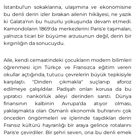
İstanbul'un sokaklarına, ulaşımına ve ekonomisine
bu denli derin izler bırakan ailenin hikâyesi, ne yazık
ki Galata'nın bu huzurlu yokuşunda devam etmedi.
Kamondoların 1869'da merkezlerini Paris'e taşımaları,
yalnızca ticari bir büyüme arzusunun değil, derin bir
kırgınlığın da sonucuydu.
Aile, kendi cemaatindeki çocukların modern bilimleri
öğrenmesi için Türkçe ve Fransızca eğitim veren
okullar açtığında, tutucu çevrelerin büyük tepkisiyle
karşılaştı. "Dinden çıkmakla" suçlanıp aforoz
edilmeye çalışıldılar. Padişah onları korusa da bu
yıpratıcı nankörlük aileyi derinden sarstı. Dünya
finansının kalbinin Avrupa'da atıyor olması,
yaklaşmakta olan Osmanlı ekonomik buhranını çok
önceden öngörmeleri ve içlerinde taşıdıkları derin
Fransız kültürü hayranlığı bir araya gelince rotalarını
Paris'e çevirdiler. Bir şehri seven, ona bu denli emek