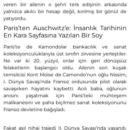
veren bir ailenin o şehri terk edişinin arkasında
yalnızca akılcı bir hesap değil, kırılmış bir gönül de
yatıyordu.
Paris’ten Auschwitz’e: İnsanlık Tarihinin
En Kara Sayfasına Yazılan Bir Soy
Paris’te de Kamondolar bankacılık ve sanat
koleksiyonculuklarıyla üst sınıfın zirvesine yerleştiler.
Ne var ki 20. yüzyıl, onlar için geri dönüşsüz
felaketlerin başlangıcı oldu. Ailenin son kuşak
temsilcisi Kont Moïse de Camondo’nun oğlu Nissim,
I. Dünya Savaşı’nda Fransız ordusunda pilot olarak
savaşırken hayatını kaybetti. Acılı baba, oğlunun
anısını yaşatmak için Paris’teki muhteşem
malikanesini ve paha biçilmez sanat koleksiyonunu
Fransız devletine bağışladı.
Fakat asıl nihai trajedi II. Dünya Savaşı’nda yaşandı.