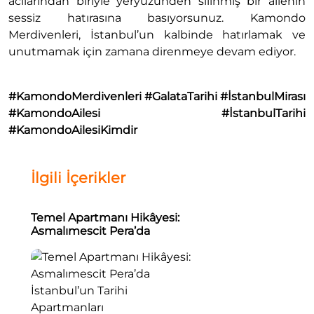
acılarından biriyle yeryüzünden silinmiş bir ailenin
sessiz hatırasına basıyorsunuz. Kamondo
Merdivenleri, İstanbul’un kalbinde hatırlamak ve
unutmamak için zamana direnmeye devam ediyor.
#KamondoMerdivenleri #GalataTarihi #İstanbulMirası
#KamondoAilesi #İstanbulTarihi
#KamondoAilesiKimdir
İlgili İçerikler
Temel Apartmanı Hikâyesi:
Asmalımescit Pera’da
İstanbul’un Tarihi
Apartmanları