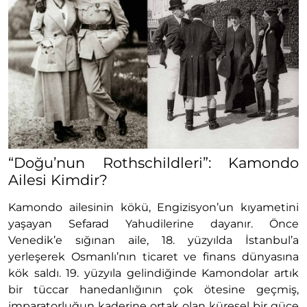
“Doğu’nun Rothschildleri”: Kamondo
Ailesi Kimdir?
Kamondo ailesinin kökü, Engizisyon’un kıyametini
yaşayan Sefarad Yahudilerine dayanır. Önce
Venedik’e sığınan aile, 18. yüzyılda İstanbul’a
yerleşerek Osmanlı’nın ticaret ve finans dünyasına
kök saldı. 19. yüzyıla gelindiğinde Kamondolar artık
bir tüccar hanedanlığının çok ötesine geçmiş,
imparatorluğun kaderine ortak olan küresel bir güce